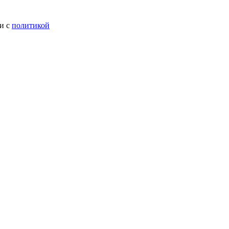
ии с
политикой