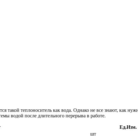
я такой теплоноситель как вода. Однако не все знают, как нуж
емы водой после длительного перерыва в работе.
т
Ед.Изм.
шт