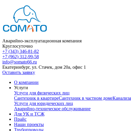
Аварийно-эксплуатационная компания
Круглосуточно
+7 (343) 346-81-82
+7 (962) 312-99-58
info@somato66.ru
Екатеринбург
,
ул. Стачек, дом 20а, офис 1
Оставить заявку
О компании
Услуги
Услуги для физических лиц
Сантехник в квартире
Сантехник в частном доме
Канализ
Услуги для юридических лиц
Аварийно-техническое обслуживание
Для УК и ТСЖ
Прайс
Наши проекты
Трубопроводы