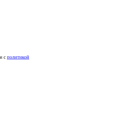
ии с
политикой