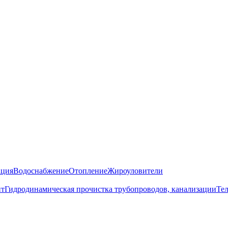
ация
Водоснабжение
Отопление
Жироуловители
нт
Гидродинамическая прочистка трубопроводов, канализации
Те