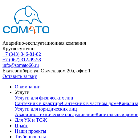
Аварийно-эксплуатационная компания
Круглосуточно
+7 (343) 346-81-82
+7 (962) 312-99-58
info@somato66.ru
Екатеринбург
,
ул. Стачек, дом 20а, офис 1
Оставить заявку
О компании
Услуги
Услуги для физических лиц
Сантехник в квартире
Сантехник в частном доме
Канализ
Услуги для юридических лиц
Аварийно-техническое обслуживание
Капитальный ремо
Для УК и ТСЖ
Прайс
Наши проекты
Трубопроводы