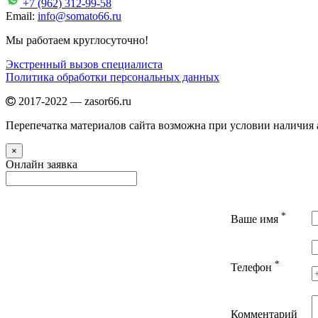
+7 (962) 312-99-58
Email:
info@somato66.ru
Мы работаем круглосуточно!
Экстренный вызов специалиста
Политика обработки персональных данных
2017-2022 — zasor66.ru
Перепечатка материалов сайта возможна при условии наличия а
×
Онлайн заявка
*
Ваше имя
*
Телефон
Комментарий