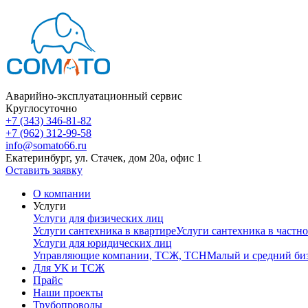
Аварийно-эксплуатационный сервис
Круглосуточно
+7 (343) 346-81-82
+7 (962) 312-99-58
info@somato66.ru
Екатеринбург
,
ул. Стачек, дом 20а, офис 1
Оставить заявку
О компании
Услуги
Услуги для физических лиц
Услуги сантехника в квартире
Услуги сантехника в частн
Услуги для юридических лиц
Управляющие компании, ТСЖ, ТСН
Малый и средний би
Для УК и ТСЖ
Прайс
Наши проекты
Трубопроводы