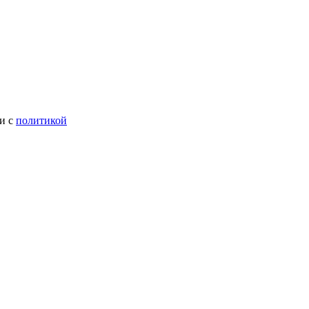
ии с
политикой