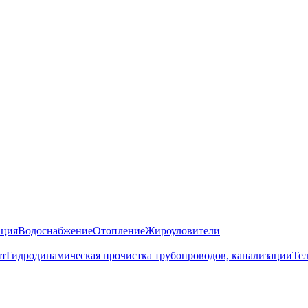
ация
Водоснабжение
Отопление
Жироуловители
нт
Гидродинамическая прочистка трубопроводов, канализации
Те