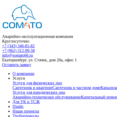
Аварийно-эксплуатационная компания
Круглосуточно
+7 (343) 346-81-82
+7 (962) 312-99-58
info@somato66.ru
Екатеринбург
,
ул. Стачек, дом 20а, офис 1
Оставить заявку
О компании
Услуги
Услуги для физических лиц
Сантехник в квартире
Сантехник в частном доме
Канализ
Услуги для юридических лиц
Аварийно-техническое обслуживание
Капитальный ремо
Для УК и ТСЖ
Прайс
Наши проекты
Трубопроводы