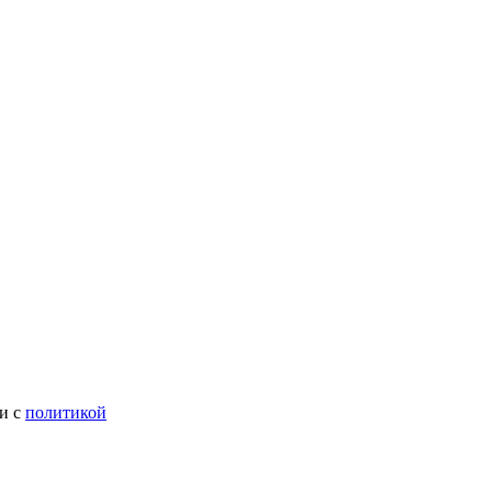
ии с
политикой