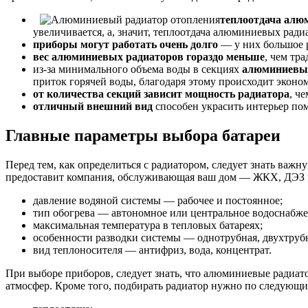
теплоотдача алю
увеличивается, а, значит, теплоотдача алюминиевых ради
приборы могут работать очень долго
— у них большое р
вес алюминиевых радиаторов гораздо меньше
, чем тр
из-за минимального объема воды в секциях
алюминиевые
приток горячей воды, благодаря этому происходит эконо
от количества секций зависит мощность радиатора
, ч
отличный внешний вид
способен украсить интерьер по
Главные параметры выбора батареи
Перед тем, как определиться с радиатором, следует знать важ
предоставит компания, обслуживающая ваш дом — ЖКХ, ДЭЗ 
давление водяной системы — рабочее и постоянное;
тип обогрева — автономное или центральное водоснабже
максимальная температура в тепловых батареях;
особенности разводки системы — однотрубная, двухтрубн
вид теплоносителя — антифриз, вода, концентрат.
При выборе приборов, следует знать, что алюминиевые радиат
атмосфер. Кроме того, подбирать радиатор нужно по следующи