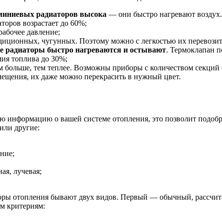
миниевых радиаторов высока
— они быстро нагревают воздух.
аторов возрастает до 60%;
абочее давление;
адиционных, чугунных. Поэтому можно с легкостью их перевозить
 радиаторы быстро нагреваются и остывают
. Термоклапан п
мия топлива до 30%;
ем больше, тем теплее. Возможны приборы с количеством секций о
мещения, их даже можно перекрасить в нужный цвет.
ную информацию о вашей системе отопления, это позволит подоб
или другие:
ние;
ая, лучевая;
оры отопления бывают двух видов. Первый — обычный, рассчита
м критериям: